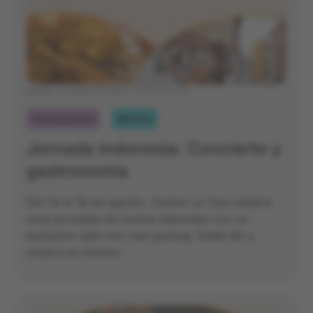
Inicio:
14/08/2026
Fin:
16/08/2026
Gastronomía
Música
Jornada indonesia: Concierto y
gastronomía
Del 14 al 16 de agosto, Casino La Toja celebra
unas jornadas de cocina indonesia con un
exclusivo saté con nasi goreng, fiesta tiki y
música en directo.