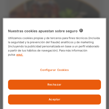
Nuestras cookies apuestan sobre seguro
Utilizamos cookies propias y de terceros para fines técnicos (incluida
la seguridad y la prevención del fraude) analíticos y de marketing
(incluyendo la publicidad personalizada en base a un perfil elaborado
a partir de tus hábitos de navegación). Para más información
pulsa
aquí.
Inicio:
01/08/2026
Fin:
31/08/2026
Gastronomía
Configurar Cookies
Cóctel del mes: Ginger Bumbu
Rechazar
Disfruta el cóctel del mes en Casino La Toja:
Ginger Bumbu por solo 7€. Una experiencia
única que no te puedes perder.
Aceptar