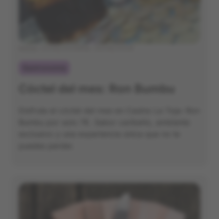
Inicio:
01/06/2026
Fin:
30/06/2026
Gastronomía
Cóctel del mes: Ron Bumbu
Disfruta el cóctel del mes en Casino La Toja: Ron
Bumbu por solo 7€. Sabor caribeño, ambiente
exclusivo y una experiencia única que no te
puedes perder.