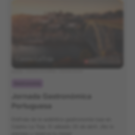
Inicio:
25/04/2026
Fin:
25/04/2026
Gastronomía
Jornada Gastronómica
Portuguesa
Disfruta de la auténtica gastronomía lusa en
Casino La Toja. El sábado 25 de abril. ¡No lo
pienses y reserva tu mesa!