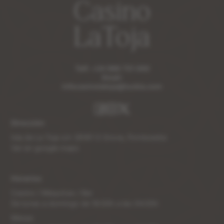
Telf: +34 986 731 000
Email:
infocasinolatoja@luckia.com
Dirección
Isla de La Toja s/n 36161 O Grove, Pontevedra
Ver en google maps
Horarios
Casino / Máquinas / Bar
De lunes a domingo de 19:00h a las 04:00h
Mesas