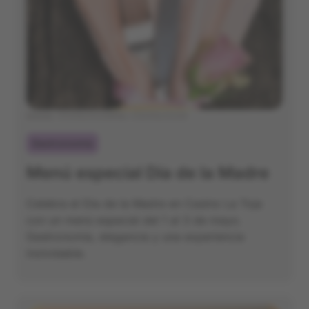
Inicio:
01/05/2026
Fin:
03/05/2026
Gastronomía
Menú especial Día de la Madre
Celebra el Día de la Madre en Casino La Toja
con un menú especial del 1 al 3 de mayo.
Gastronomía, elegancia y una experiencia
inolvidable.