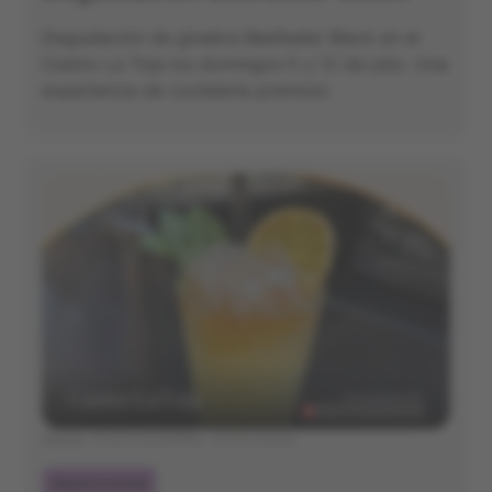
Degustación de ginebra Beefeater Black en el
Casino La Toja los domingos 5 y 12 de julio. Una
experiencia de coctelería premium.
Inicio:
01/07/2026
Fin:
31/07/2026
Gastronomía