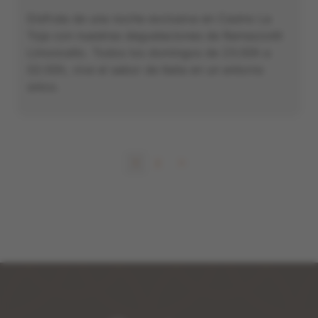
Disfruta de una noche exclusiva en Casino La
Toja con nuestras degustaciones de Ramazzotti
Limoncello. Todos los domingos de 23:00h a
02:00h, vive el sabor de Italia en un entorno
único.
>
1
2