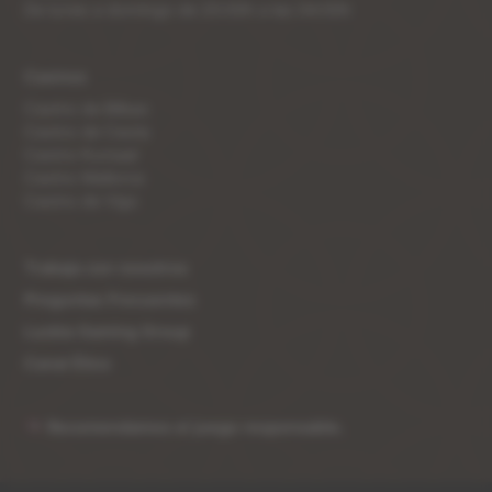
De lunes a domingo de 20:00h a las 04:00h
Casinos
Casino de Bilbao
Casino de Ceuta
Casino Kursaal
Casino Mallorca
Casino de Vigo
Trabaja con nosotros
Preguntas Frecuentes
Luckia Gaming Group
Canal Ético
Recomendamos el juego responsable.