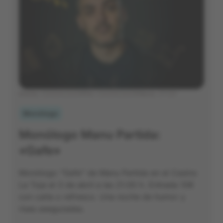
Inicio:
03/04/2026
Fin:
03/04/2026
Hora:
21:00
Monólogo
Monólogo Manu Partida:
«Gafe»
Monólogo “Gafe” de Manu Partida en el Casino
La Toja el 3 de abril a las 21:00 h. Entrada 10€
con caña o refresco. Una noche de humor y
risas aseguradas.