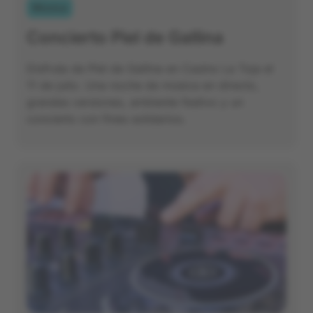
Música
Concierto Piel de Gallina
Disfruta de Piel de Gallina en Casino La Toja el
11 de julio. Una noche de música en directo,
grandes versiones, ambiente festivo y un
concierto con fines solidarios.