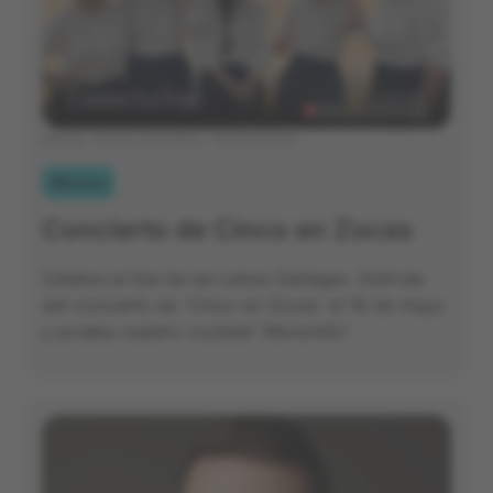
Inicio:
16/05/2026
Fin:
16/05/2026
Música
Concierto de Cinco en Zocas
Celebra el Día de las Letras Gallegas. Disfruta
del concierto de 'Cinco en Zocas' el 16 de mayo
y prueba nuestro cocktail 'Monchiño'