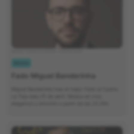
Inicio:
25/04/2026
Fin:
25/04/2026
Música
Fado Miguel Banderinha
Miguel Banderinha trae el mejor Fado al Casino
La Toja este 25 de abril. Música en vivo,
elegancia y emoción a partir de las 22:30h.