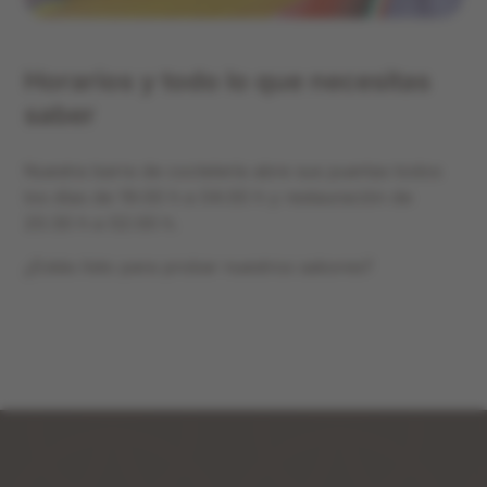
Horarios y todo lo que necesitas
saber
Nuestra barra de coctelería abre sus puertas todos
los días de 19:00 h a 04:00 h y restauración de
20:30 h a 02:00 h.
¿Estás listo para probar nuestros sabores?