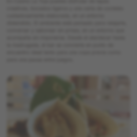
En Casino La Toja puedes disfrutar de tapas
creativas, bocados ligeros y una carta de cocteles
cuidadosamente elaborada, en un entorno
distendido. El ambiente está pensado para relajarte,
conversar y saborear sin prisas, en un entorno que
acompaña sin imponerse. Desde el atardecer hasta
la madrugada, el bar se convierte en punto de
encuentro ideal tanto para una copa previa como
para una pausa entre juegos.