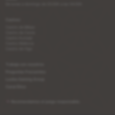
De lunes a domingo de 20:00h a las 04:00h
Casinos
Casino de Bilbao
Casino de Ceuta
Casino Kursaal
Casino Mallorca
Casino de Vigo
Trabaja con nosotros
Preguntas Frecuentes
Luckia Gaming Group
Canal Ético
Recomendamos el juego responsable.