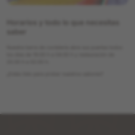
Horarios y todo lo que necesitas
saber
Nuestra barra de coctelería abre sus puertas todos
los días de 19:00 h a 04:00 h y restauración de
20:30 h a 02:00 h.
¿Estás listo para probar nuestros sabores?