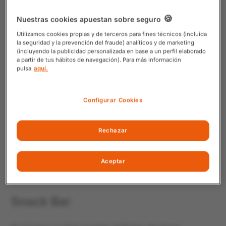
Nuestras cookies apuestan sobre seguro
Descubre la nueva propuesta
Utilizamos cookies propias y de terceros para fines técnicos (incluida
gastronómica de Casino La Toja: un
la seguridad y la prevención del fraude) analíticos y de marketing
(incluyendo la publicidad personalizada en base a un perfil elaborado
snack-bar cómodo, moderno y
a partir de tus hábitos de navegación). Para más información
desenfadado, con una selección de
pulsa
aquí.
cócteles pensada para acompañar tus
momentos de ocio. Un espacio accesible,
Configurar Cookies
con buen ambiente y horario amplio, ideal
para picar algo o disfrutar de una copa sin
Rechazar
salir del casino.
Aceptar
Snack Bar