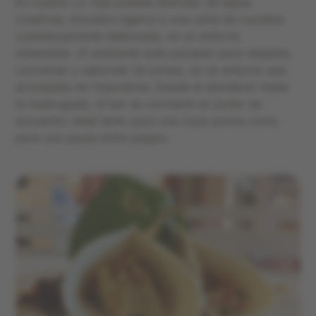
En Casino La Toja puedes disfrutar de tapas
creativas, bocados ligeros y una carta de cocteles
cuidadosamente elaborada, en un entorno
distendido. El ambiente está pensado para relajarte,
conversar y saborear sin prisas, en un entorno que
acompaña sin imponerse. Desde el atardecer hasta
la madrugada, el bar se convierte en punto de
encuentro ideal tanto para una copa previa como
para una pausa entre juegos.