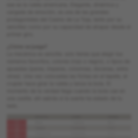
ese es la ruleta americana. Elegante, dinámica y
cargada de emoción, es una de las grandes
protagonistas del Casino de La Toja, tanto por su
sencillez como por su capacidad de atrapar desde el
primer giro.
¿Cómo se juega?
La mecánica es sencilla: solo tienes que elegir tus
números favoritos, colores (rojo o negro), o tipos de
apuestas (pares, impares, columnas, docenas, entre
otras). Una vez colocadas las fichas en el tapete, el
crupier hace girar la ruleta y lanza la bola. El
momento de la verdad llega cuando la bola cae en
una casilla: ahí sabrás si la suerte ha estado de tu
lado.