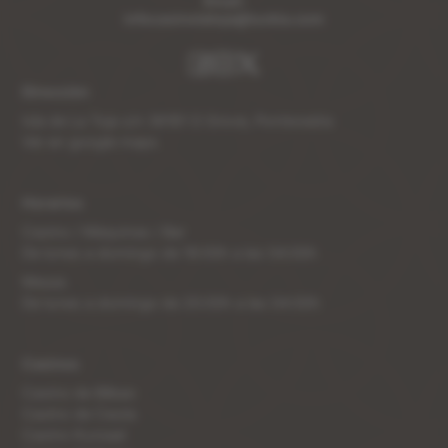
Email:
infocasinolatoja@luckia.com
Dirección
Isla de La Toja s/n 36161 O Grove, Pontevedra
Ver en google maps
Horarios
Casino / Máquinas / Bar
De lunes a domingo de 19:00h a las 04:00h
Mesas
De lunes a domingo de 20:00h a las 04:00h
Casinos
Casino de Bilbao
Casino de Ceuta
Casino Kursaal