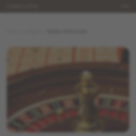
Inicio
»
Juegos
»
Ruleta Americana