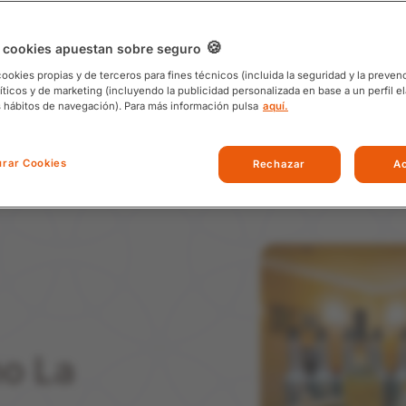
 cookies apuestan sobre seguro
cookies propias y de terceros para fines técnicos (incluida la seguridad y la preven
líticos y de marketing (incluyendo la publicidad personalizada en base a un perfil e
us hábitos de navegación). Para más información pulsa
aquí.
urar Cookies
Rechazar
A
no La