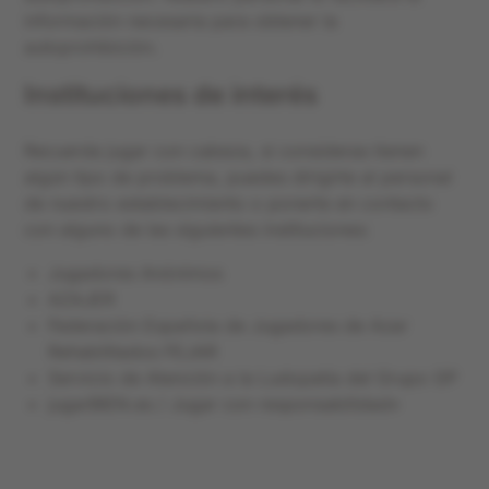
información necesaria para obtener la
autoprohibición.
Instituciones de interés
Recuerda jugar con cabeza, si consideras tienen
algún tipo de problema, puedes dirigirte al personal
de nuestro establecimiento o ponerte en contacto
con alguno de las siguientes instituciones:
Jugadores Anónimos
AZAJER
Federación Española de Jugadores de Azar
Rehabilitados FEJAR
Servicio de Atención a la Ludopatía del Grupo GP
jugarBIEN.es / Jugar con responsabilidad»