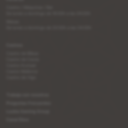
Casino / Máquinas / Bar
De lunes a domingo de 19:00h a las 04:00h
Mesas
De lunes a domingo de 20:00h a las 04:00h
Casinos
Casino de Bilbao
Casino de Ceuta
Casino Kursaal
Casino Mallorca
Casino de Vigo
Trabaja con nosotros
Preguntas Frecuentes
Luckia Gaming Group
Canal Ético