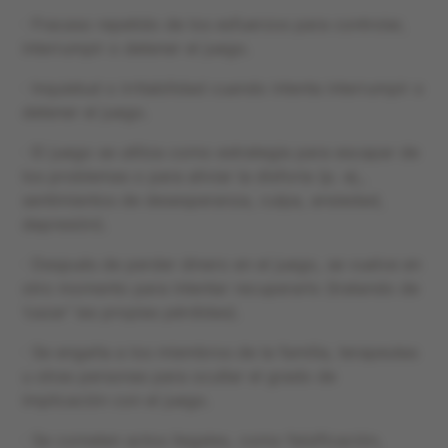
· Fracaso repetido de los esfuerzos para controlar,
interrumpir o detener el juego.
· Inquietud o irritabilidad cuando intenta interrumpir o
detener el juego.
· El juego se utiliza como estrategia para escapar de
los problemas o para aliviar la disforia (p. ej.,
sentimientos de desesperanza, culpa, ansiedad,
depresión).
· Después de perder dinero en el juego, se vuelve en
otro momento para intentar recuperarlo (tratando de
‘cazar’ las propias pérdidas).
· Se engaña a los miembros de la familia, terapeutas
u otras personas para ocultar el grado de
implicación con el juego.
· Se cometen actos ilegales, como falsificación,