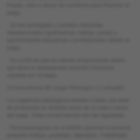
fraude, robo o abuso de confianza para financiar el
juego.
· Se han arriesgado o perdido relaciones
interpersonales significativas, trabajo, pareja y
oportunidades educativas o profesionales debido al
juego.
· Se confía en que los demás proporcionen dinero
que alivie la desesperada situación financiera
causada por el juego.
Consecuencias del Juego Patológico o Ludopatía
Los jugadores patológicos tienden a tener una serie
de problemas en distintas áreas de su vida a causa
del juego. Estas consecuencias son las siguientes:
· Psicopatológicas: en el ámbito personal la persona
presenta tristeza, ansiedad, depresión, irritabilidad.