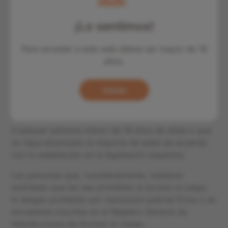
frecuentemente problemas por motivos de estafas,
robos y otras actividades delictivas.
¡Lo sentimos!
· Económicas: en el plano económico hay deudas y
problemas de dinero relacionados con el juego.
Para acceder a esta web debes ser mayor de 18
años.
Prohibición de jugar a usuarios prohibidos
Queda terminantemente prohibida la participación y
Volver
uso de los Servicios de Juego a los siguientes
Usuarios Prohibidos:
Cualquier persona menor de 18 años de edad o que
no haya alcanzado la mayoría de edad de acuerdo
con lo establecido en la legislación española.
Las personas que, voluntariamente, hubieran
solicitado que les sea prohibido el acceso al juego,
lo tengan prohibido por resolución judicial firme o se
encuentren inscritas en el Registro General de
Interdicciones de Acceso al Juego.