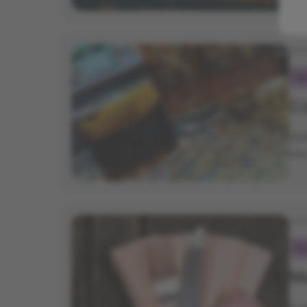
Ini
Ga
Có
Dis
una
Ini
Ga
Me