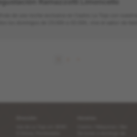
gustación Ramazzotti Limoncello
fruta de una noche exclusiva en Casino La Toja con nuestr
os los domingos de 23:00h a 02:00h, vive el sabor de Itali
>
1
2
Dirección
Horarios
Isla de La Toja s/n 36161
Casino / Máquinas / Bar
O Grove, Pontevedra
De lunes a domingo de