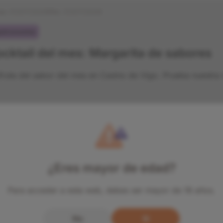
cio:
01/07/2026
Fin:
31/07/2026
stronomía
cktail del mes: Margarita de sabores
fruta del sabor del mes en Casino de Vigo. Prueba nuestra 
cio:
19/06/2026
Fin:
21/06/2026
stronomía
¿Eres mayor de edad?
rnadas Italianas
Para acceder a esta web, debes ser mayor de 18 años.
ino La Toja celebra sus Jornadas Italianas del 19 al 21 de ju
ina y una experiencia inolvidable.
No
Sí