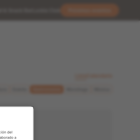
l & Snack Bar
Luckia Club
Próximos eventos
Lista
Calendario
tura
Evento
Gastronomía
Monólogo
Música
ción del
laborado a