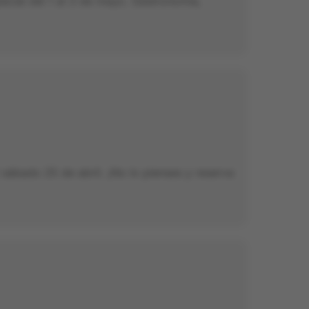
ecial del 1 al 3 de mayo. Gastronomía,
l sábado 25 de abril. ¡No lo pienses y reserva