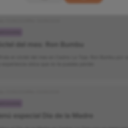
cio:
01/06/2026
Fin:
30/06/2026
stronomía
ctel del mes: Ron Bumbu
fruta el cóctel del mes en Casino La Toja: Ron Bumbu por s
 experiencia única que no te puedes perder.
cio:
01/05/2026
Fin:
03/05/2026
stronomía
nú especial Día de la Madre