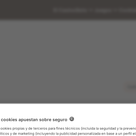
El Casino
Slots
Juegos
Cocktai
Cul
cio:
14/08/2026
Fin:
16/08/2026
 cookies apuestan sobre seguro
stronomía
Música
cookies propias y de terceros para fines técnicos (incluida la seguridad y la preven
líticos y de marketing (incluyendo la publicidad personalizada en base a un perfil e