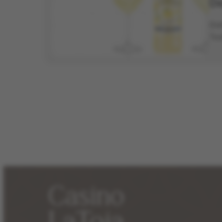
De
Dis
Tod