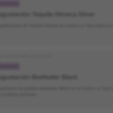
stronomía
gustación Tequila Olmeca Silver
ustaciones de Tequila Olmeca en Casino La Toja todos los
cio:
05/07/2026
Fin:
12/07/2026
stronomía
gustación Beefeater Black
ustación de ginebra Beefeater Black en el Casino La Toja l
coctelería premium.