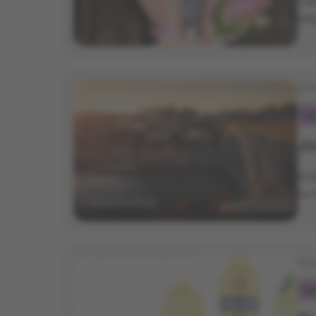
Cel
ele
Ini
Ga
J
Dis
tu 
Ini
Ga