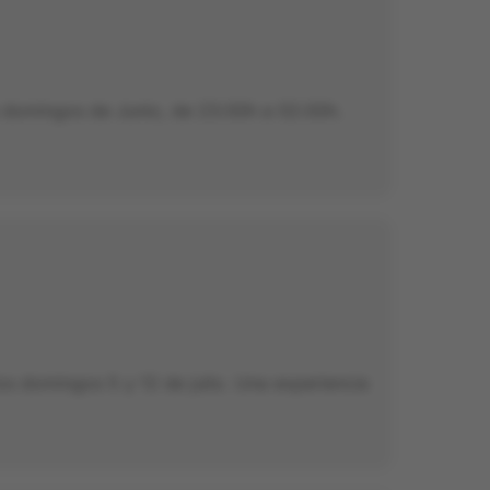
 domingos de Junio, de 23:00h a 02:00h.
os domingos 5 y 12 de julio. Una experiencia