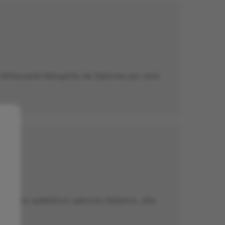
refrescante Margarita de Sabores por solo
nio con auténticos sabores italianos, alta