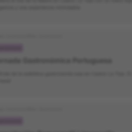
ebra el Día de la Madre en Casino La Toja con un menú esp
gancia y una experiencia inolvidable.
cio:
25/04/2026
Fin:
25/04/2026
stronomía
ornada Gastronómica Portuguesa
fruta de la auténtica gastronomía lusa en Casino La Toja. E
mesa!
cio:
05/04/2026
Fin:
26/04/2026
stronomía