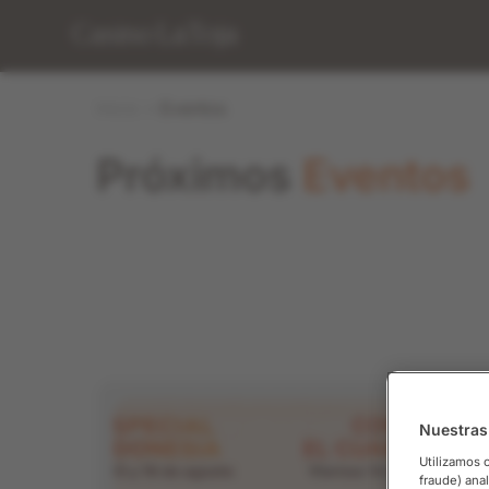
Inicio
»
Eventos
Próximos
Eventos
Ini
Nuestras
Ga
Utilizamos 
fraude) ana