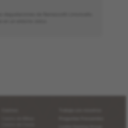
as degustaciones de Ramazzotti Limoncello.
a en un entorno único.
Casinos
Trabaja con nosotros
Casino de Bilbao
Preguntas Frecuentes
Casino de Ceuta
Luckia Gaming Group