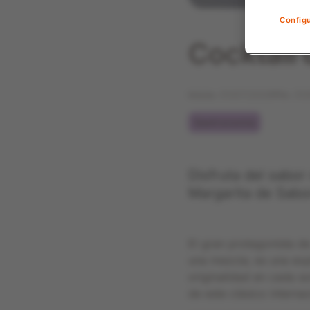
Config
Cocktail
Inicio:
01/07/2026
Fin:
31
Gastronomía
Disfruta del sabo
Margarita de Sabo
El gran protagonista de
una mezcla; es una exp
originalidad en cada so
de este clásico internac