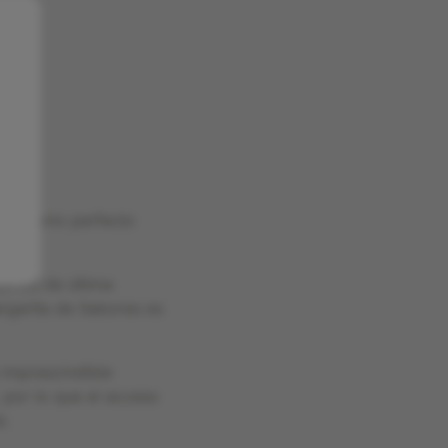
quilibrio perfecto
uinas de última
rgarita de Sabores es
 imprescindible
 por lo que el acceso
e.