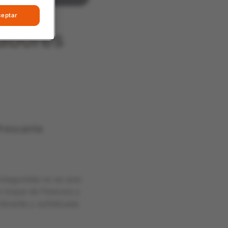
ceptar
sabores
frescante
rotagonista no es solo
n toque de frescura y
ibrante y sofisticada