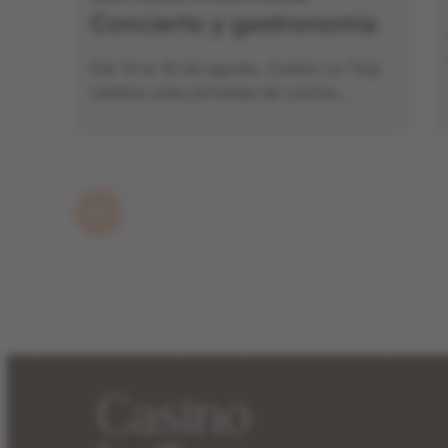
Concierto y gastronomía
Del 14 al 16 de agosto, Casino La Toja
celebra unas jornadas de cocina
indonesia con un exclusivo saté con
nasi goreng, fiesta tiki y música en
directo.