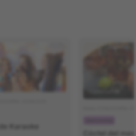
8/2026
Fin:
20/08/2026
Inicio:
01/08/2026
Fin:
31
Gastronomía
de Karaoke
Cóctel del mes