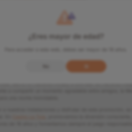
¿Eres mayor de edad?
Para acceder a esta web, debes ser mayor de 18 años.
o cocktail de julio Margarita de Sabores?
aborada con ingredientes seleccionados para garantizar un e
No
Sí
obar suerte en nuestras mesas, a disfrutar de nuestras máq
nte a compartir un momento agradable entre amigos, la Ma
ara una noche inolvidable.
 a nuestras instalaciones y disfrutar de esta promoción, es
al. En
Casino La Toja
, promovemos la diversión consciente,
ores de 18 años y fomentamos siempre el juego responsabl