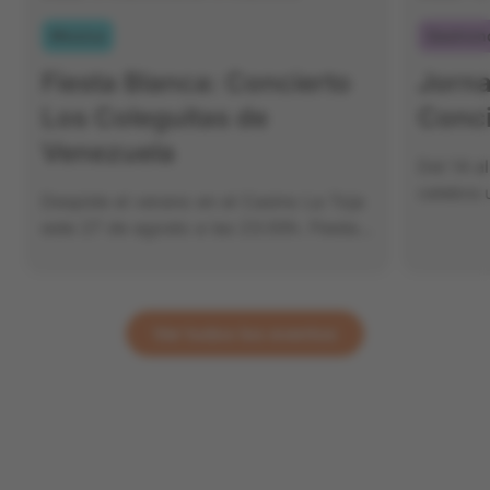
Música
Gastron
Fiesta Blanca: Concierto
Jorna
Los Coleguitas de
Conci
Venezuela
Del 14 a
celebra 
Despide el verano en el Casino La Toja
indonesi
este 27 de agosto a las 23:00h. Fiesta
nasi gore
Blanca con la música en directo de Los
directo.
Coleguitas de Venezuela.
Ver todos los eventos