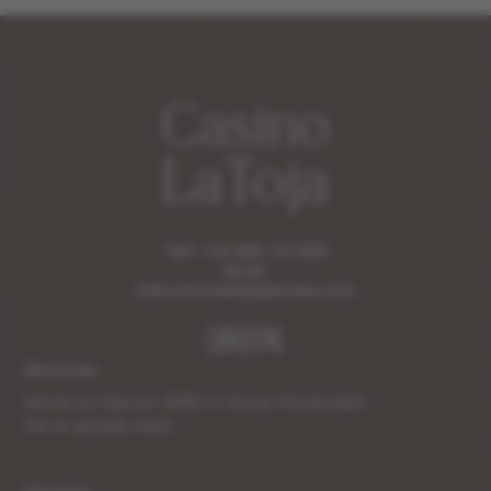
Telf: +34 986 731 000
Email:
infocasinolatoja@luckia.com
Dirección
Isla de La Toja s/n 36161 O Grove, Pontevedra
Ver en google maps