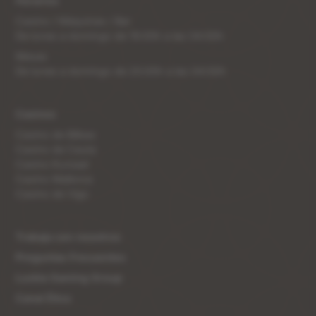
Horarios
Casino / Máquinas / Bar
De lunes a domingo de 19:00h a las 04:00h
Mesas
De lunes a domingo de 20:00h a las 04:00h
Casinos
Casino de Bilbao
Casino de Ceuta
Casino Kursaal
Casino Mallorca
Casino de Vigo
Trabaja con nosotros
Preguntas Frecuentes
Luckia Gaming Group
Canal Ético