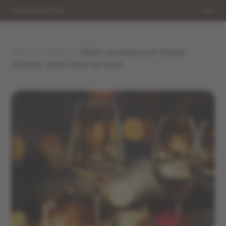
Inicio
»
Eventos
»
Sabor exclusivo por tiempo
limitado: plato fuera de carta