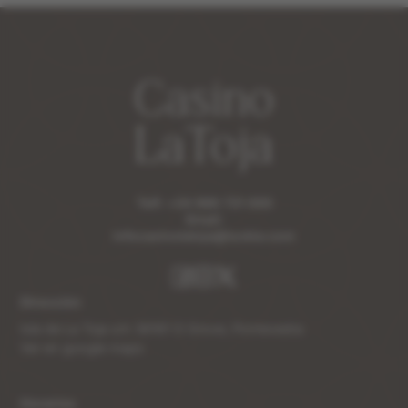
Telf: +34 986 731 000
Email:
infocasinolatoja@luckia.com
Dirección
Isla de La Toja s/n 36161 O Grove, Pontevedra
Ver en google maps
Horarios