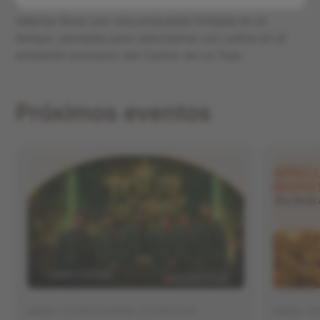
honesta y creativa. Una oportunidad única para
dejarse llevar por una propuesta limitada en el
tiempo, pensada para saborearse con calma en el
ambiente exclusivo del Casino de La Toja.
Próximos eventos
Inicio:
27/08/2026
Fin:
27/08/2026
Inicio:
14