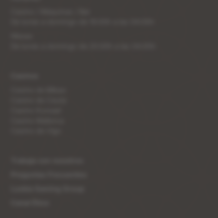
Casino / Máquinas / Bar
De lunes a domingo de 19:00h a las 04:00h
Mesas
De lunes a domingo de 20:00h a las 04:00h
Casinos
Casino de Bilbao
Casino de Ceuta
Casino Kursaal
Casino Mallorca
Casino de Vigo
Trabaja con nosotros
Preguntas Frecuentes
Luckia Gaming Group
Canal Ético