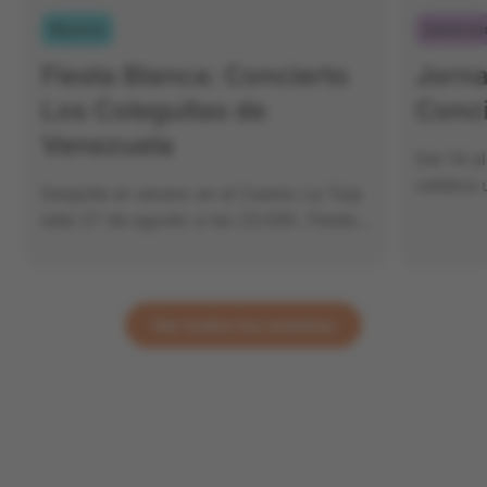
Música
Gastron
Fiesta Blanca: Concierto
Jorna
Los Coleguitas de
Conci
Venezuela
Del 14 a
celebra 
Despide el verano en el Casino La Toja
indonesi
este 27 de agosto a las 23:00h. Fiesta
nasi gore
Blanca con la música en directo de Los
directo.
Coleguitas de Venezuela.
Ver todos los eventos