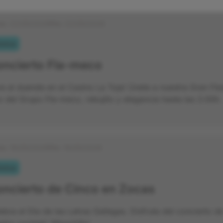
cio:
22/05/2026
Fin:
22/05/2026
sica
ncierto Fla-meco
ve el duende en el Casino La Toja! Únete a nuestra Gran Fi
o del Grupo Fla-meco, rebujito y elegancia hasta las 2:00h.
cio:
16/05/2026
Fin:
16/05/2026
sica
ncierto de Cinco en Zocas
ebra el Día de las Letras Gallegas. Disfruta del concierto 
stro cocktail 'Monchiño'