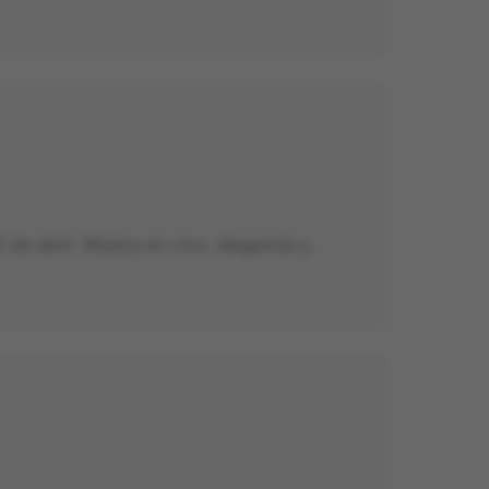
 de abril. Música en vivo, elegancia y