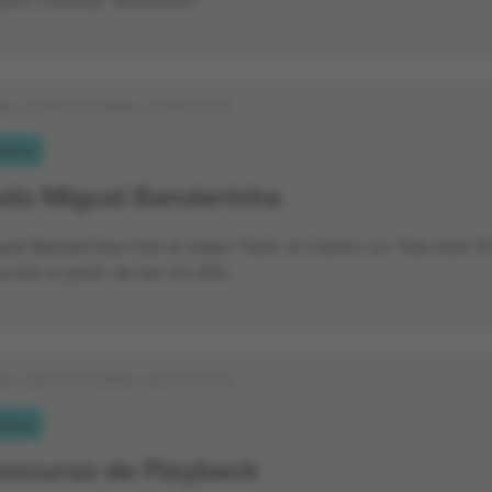
cio:
25/04/2026
Fin:
25/04/2026
sica
do Miguel Banderinha
uel Banderinha trae el mejor Fado al Casino La Toja este 25
ción a partir de las 22:30h.
cio:
06/03/2026
Fin:
06/03/2026
sica
oncurso de Playback