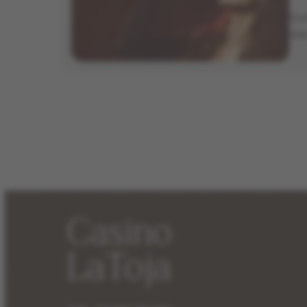
Con
una