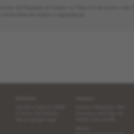
curso de Playback en Casino La Toja el 6 de marzo a las 23
 noche llena de música y espectáculo.
Dirección
Horarios
Isla de La Toja s/n 36161
Casino / Máquinas / Bar
O Grove, Pontevedra
De lunes a domingo de
Ver en google maps
19:00h a las 04:00h
Mesas