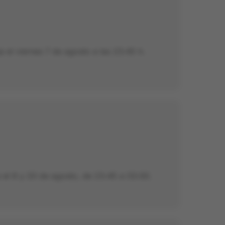
a el viernes 7 de agosto a las 23:45 h.
 el 8 y 20 de agosto, de 23:45 a 03:00.