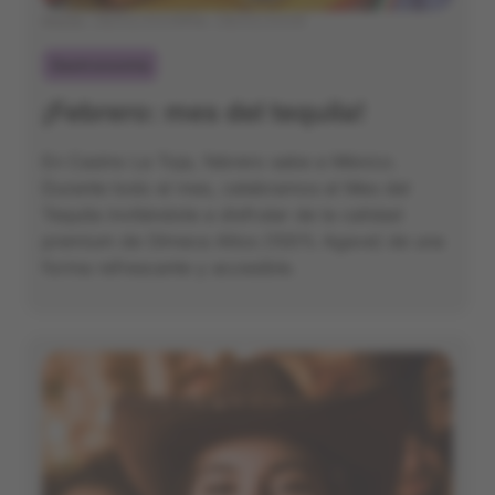
Inicio:
28/02/2026
Fin:
28/02/2026
Gastronomía
¡Febrero: mes del tequila!
En Casino La Toja, febrero sabe a México.
Durante todo el mes, celebramos el Mes del
Tequila invitándote a disfrutar de la calidad
premium de Olmeca Altos (100% Agave) de una
forma refrescante y accesible.