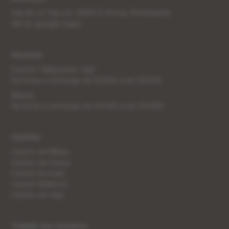
Isla de La Toja s/n 36161 O Grove, Pontevedra
Ver en google maps
Horarios
Casino / Máquinas / Bar
De lunes a domingo de 19:00h a las 04:00h
Mesas
De lunes a domingo de 20:00h a las 04:00h
Casinos
Casino de Bilbao
Casino de Ceuta
Casino Kursaal
Casino Mallorca
Casino de Vigo
Trabaja con nosotros