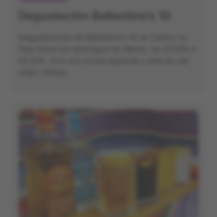
Degustación Ballantine’s 10
Degustaciones de Ballantine’s 10 en Casino La
Toja todos los domingos de Marzo, de 23:00h a
02:00h. Vive una noche especial y disfruta del
mejor whisky.