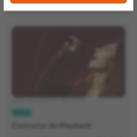
atreves a adivinar el secreto?
Inicio:
06/03/2026
Fin:
06/03/2026
Música
Concurso de Playback