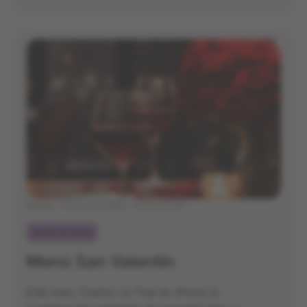
Inicio:
13/02/2026
Fin:
15/02/2026
Gastronomía
Menú San Valentín
Este mes, Casino La Toja te ofrece la